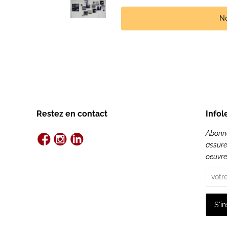
No
Restez en contact
Infol
Abonnez
assure
oeuvre