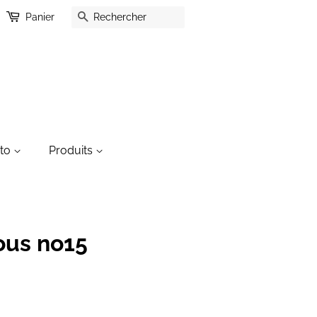
Recherche
Panier
oto
Produits
ous no15