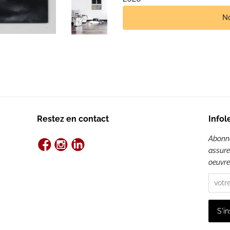
No
Restez en contact
Infol
Abonnez
assure
oeuvre