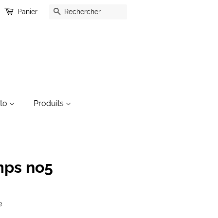
Recherche
Panier
oto
Produits
mps no5
e